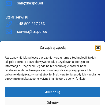
Nadstawka chłodnicza – cena zależna
sale@haspol.eu
od długości i konfiguracji
Dział serwisu
Cena nadstawki chłodniczej
zależy przede wszystkim
+48 500 217 233
od szerokości (ilości pojemników GN), rodzaju
serwis@haspol.eu
chłodzenia (statyczne lub wentylowane), materiału
wykończenia oraz obecności szyby i sterowania
Nasz sklep
cyfrowego. Proste modele o długości 90 cm zaczynają
Zarządzaj zgodą
się od ok. 2 500–3 500 zł. Większe nadstawki 150–200
Sklep stworzony z myślą o Tobie
Aby zapewnić jak najlepsze wrażenia, korzystamy z technologii, takich
cm z miejscem na 6–8 pojemników GN, z osłoną ze
Znajdziesz tu urządzenia topowych producentów w
jak pliki cookie, do przechowywania i/lub uzyskiwania dostępu do
informacji o urządzeniu. Zgoda na te technologie pozwoli nam
szkła hartowanego i elektronicznym termostatem,
atrakcyjnych cenach.
przetwarzać dane, takie jak zachowanie podczas przeglądania lub
kosztują od 4 000 do 7 000 zł. Warto zainwestować w
Szeroki asortyment spełnia wysokie wymagania naszych
unikalne identyfikatory na tej stronie. Brak wyrażenia zgody lub wycofanie
zgody może niekorzystnie wpłynąć na niektóre cechy i funkcje.
model dopasowany do specyfiki lokalu, by zwiększyć
klientów.
komfort pracy, ograniczyć straty surowców i zapewnić
Akceptuję
najwyższe standardy higieny.
Odmów