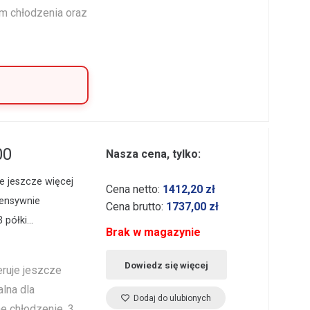
em chłodzenia oraz
00
Nasza cena, tylko:
 jeszcze więcej
Cena netto:
1412,20
zł
tensywnie
Cena brutto:
1737,00
zł
3 półki…
Brak w magazynie
Dowiedz się więcej
ruje jeszcze
alna dla
Dodaj do ulubionych
e chłodzenie, 3