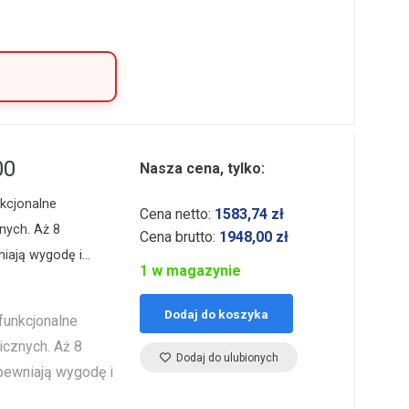
00
Nasza cena, tylko:
kcjonalne
Cena netto:
1583,74
zł
nych. Aż 8
Cena brutto:
1948,00
zł
niają wygodę i…
1 w magazynie
Dodaj do koszyka
funkcjonalne
icznych. Aż 8
Dodaj do ulubionych
pewniają wygodę i