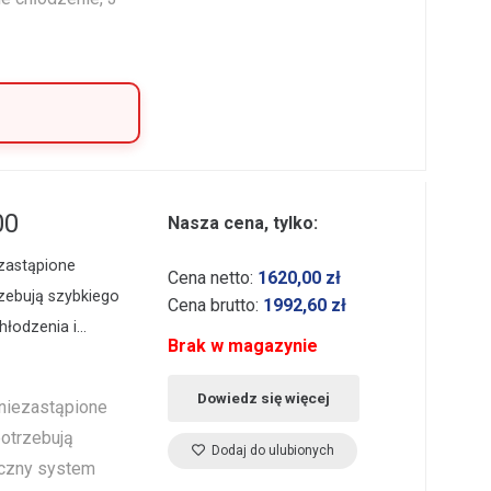
00
Nasza cena, tylko:
zastąpione
Cena netto:
1620,00
zł
trzebują szybkiego
Cena brutto:
1992,60
zł
hłodzenia i…
Brak w magazynie
Dowiedz się więcej
niezastąpione
 potrzebują
Dodaj do ulubionych
yczny system