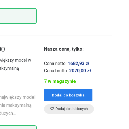
1
00
Nasza cena, tylko:
większy model w
Cena netto:
1682,93
zł
maksymalną
Cena brutto:
2070,00
zł
7 w magazynie
Dodaj do koszyka
największy model
wnia maksymalną
Dodaj do ulubionych
 dużych…