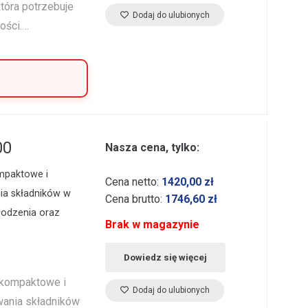
która potrzebuje
Dodaj do ulubionych
ości.…
00
Nasza cena, tylko:
mpaktowe i
Cena netto:
1420,00
zł
ia składników w
Cena brutto:
1746,60
zł
łodzenia oraz
Brak w magazynie
Dowiedz się więcej
 kompaktowe i
Dodaj do ulubionych
ania składników