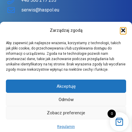
+48 500 217 233
wygląd swoich produktów przez cały dzień.
serwis@haspol.eu
Witryna do sklepu spożywczego –
Nasz sklep
funkcjonalność i trwałość
Zarządzaj zgodą
Sklep stworzony z myślą o Tobie
Witryna do sklepu spożywczego
powinna być
Aby zapewnić jak najlepsze wrażenia, korzystamy z technologii, takich
Znajdziesz tu urządzenia topowych producentów w
niezawodna, pojemna i łatwa w obsłudze. Witryny Haspol
jak pliki cookie, do przechowywania i/lub uzyskiwania dostępu do
informacji o urządzeniu. Zgoda na te technologie pozwoli nam
atrakcyjnych cenach.
spełniają wszystkie te wymagania – są
przetwarzać dane, takie jak zachowanie podczas przeglądania lub
Szeroki asortyment spełnia wysokie wymagania naszych
unikalne identyfikatory na tej stronie. Brak wyrażenia zgody lub wycofanie
energooszczędne, proste w czyszczeniu i wykonane z
zgody może niekorzystnie wpłynąć na niektóre cechy i funkcje.
klientów.
trwałych materiałów. Sprawdzają się zarówno w małych
sklepach, jak i w dużych punktach sprzedaży. Dostępne w
Akceptuję
różnych rozmiarach i konfiguracjach, umożliwiają idealne
dopasowanie do potrzeb użytkownika oraz rodzaju
Odmów
asortymentu.
Zobacz preferencje
0
Witryny Haspol – jakość, trwałość i
Copyright 2026 © Haspol sp z o.o.
Regulamin
profesjonalny wygląd