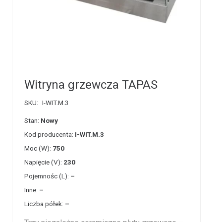
Witryna grzewcza TAPAS
SKU:
I-WIT.M.3
Stan:
Nowy
Kod producenta:
I-WIT.M.3
Moc (W):
750
Napięcie (V):
230
Pojemnośc (L):
–
Inne:
–
Liczba półek:
–