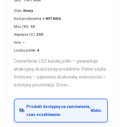
SKU:
I-WIT.NNA
Stan:
Nowy
Kod producenta:
I-WIT.NNA
Moc (W):
10
Napięcie (V):
230
Inne:
–
Liczba półek:
4
Oświetlenie LED każdej półki – gwarantuje
atrakcyjną ekspozycję produktów. Pełna szyba
frontowa – zapewnia doskonałą widoczność i
estetykę prezentacji. Drzwi…
Produkt dostępny na zamówienie,
40
dni.
czas oczekiwania: