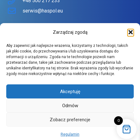
+48 500 217 233
serwis@haspol.eu
Nasz sklep
Zarządzaj zgodą
Sklep stworzony z myślą o Tobie
Aby zapewnić jak najlepsze wrażenia, korzystamy z technologii, takich
Znajdziesz tu urządzenia topowych producentów w
jak pliki cookie, do przechowywania i/lub uzyskiwania dostępu do
informacji o urządzeniu. Zgoda na te technologie pozwoli nam
atrakcyjnych cenach.
przetwarzać dane, takie jak zachowanie podczas przeglądania lub
Szeroki asortyment spełnia wysokie wymagania naszych
unikalne identyfikatory na tej stronie. Brak wyrażenia zgody lub wycofanie
zgody może niekorzystnie wpłynąć na niektóre cechy i funkcje.
klientów.
Akceptuję
Odmów
Zobacz preferencje
0
Copyright 2026 © Haspol sp z o.o.
Regulamin