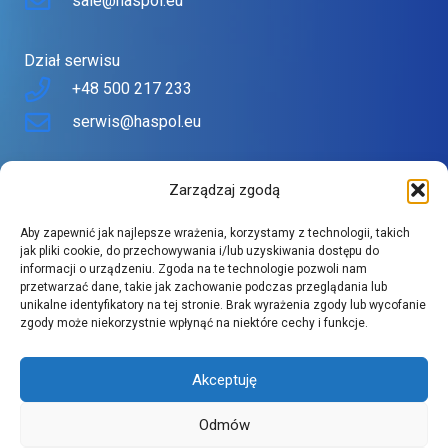
sale@haspol.eu
Dział serwisu
+48 500 217 233
serwis@haspol.eu
Nasz sklep
Zarządzaj zgodą
Sklep stworzony z myślą o Tobie
Aby zapewnić jak najlepsze wrażenia, korzystamy z technologii, takich
Znajdziesz tu urządzenia topowych producentów w
jak pliki cookie, do przechowywania i/lub uzyskiwania dostępu do
informacji o urządzeniu. Zgoda na te technologie pozwoli nam
atrakcyjnych cenach.
przetwarzać dane, takie jak zachowanie podczas przeglądania lub
Szeroki asortyment spełnia wysokie wymagania naszych
unikalne identyfikatory na tej stronie. Brak wyrażenia zgody lub wycofanie
zgody może niekorzystnie wpłynąć na niektóre cechy i funkcje.
klientów.
Akceptuję
Odmów