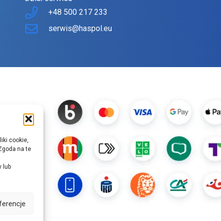
+48 500 217 233
serwis@haspol.eu
iki cookie,
Zgoda na te
y lub
ferencje