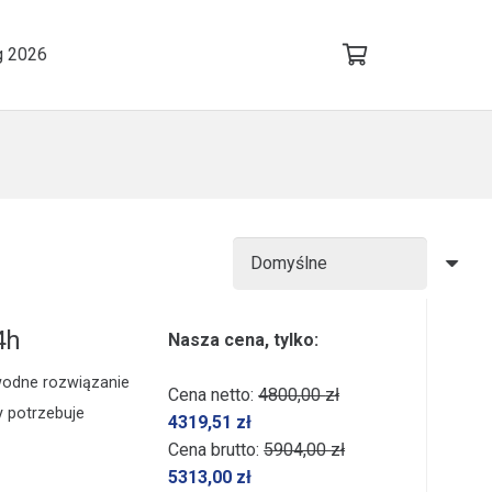
g 2026
4h
Nasza cena, tylko:
wodne rozwiązanie
Cena netto:
4800,00
zł
y potrzebuje
4319,51
zł
Cena brutto:
5904,00
zł
5313,00
zł