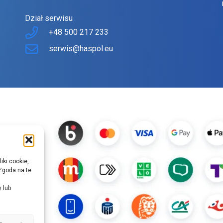
Dział serwisu
+48 500 217 233
serwis@haspol.eu
iki cookie,
Zgoda na te
y lub