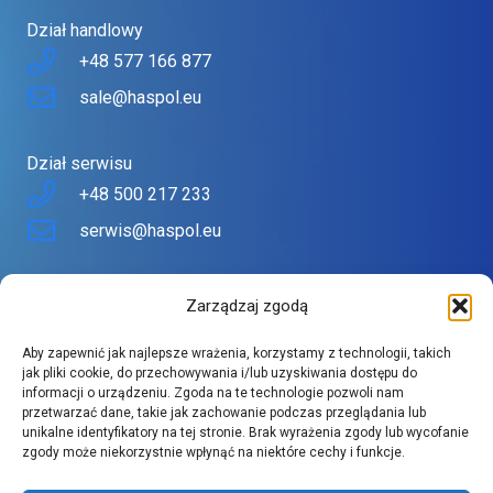
Dział handlowy
+48 577 166 877
sale@haspol.eu
Dział serwisu
+48 500 217 233
serwis@haspol.eu
Nasz sklep
Zarządzaj zgodą
Sklep stworzony z myślą o Tobie
Aby zapewnić jak najlepsze wrażenia, korzystamy z technologii, takich
Znajdziesz tu urządzenia topowych producentów w
jak pliki cookie, do przechowywania i/lub uzyskiwania dostępu do
informacji o urządzeniu. Zgoda na te technologie pozwoli nam
atrakcyjnych cenach.
przetwarzać dane, takie jak zachowanie podczas przeglądania lub
Szeroki asortyment spełnia wysokie wymagania naszych
unikalne identyfikatory na tej stronie. Brak wyrażenia zgody lub wycofanie
zgody może niekorzystnie wpłynąć na niektóre cechy i funkcje.
klientów.