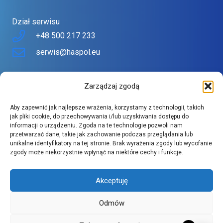
Dział serwisu
+48 500 217 233
serwis@haspol.eu
Nasz sklep
Zarządzaj zgodą
Sklep stworzony z myślą o Tobie
Aby zapewnić jak najlepsze wrażenia, korzystamy z technologii, takich
Znajdziesz tu urządzenia topowych producentów w
jak pliki cookie, do przechowywania i/lub uzyskiwania dostępu do
informacji o urządzeniu. Zgoda na te technologie pozwoli nam
atrakcyjnych cenach.
przetwarzać dane, takie jak zachowanie podczas przeglądania lub
Szeroki asortyment spełnia wysokie wymagania naszych
unikalne identyfikatory na tej stronie. Brak wyrażenia zgody lub wycofanie
zgody może niekorzystnie wpłynąć na niektóre cechy i funkcje.
klientów.
Akceptuję
Odmów