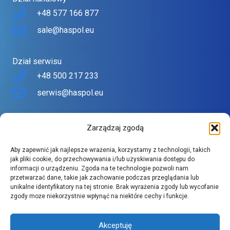
+48 577 166 877
sale@haspol.eu
Dział serwisu
+48 500 217 233
serwis@haspol.eu
Nasz sklep
Zarządzaj zgodą
Sklep stworzony z myślą o Tobie
Aby zapewnić jak najlepsze wrażenia, korzystamy z technologii, takich
Znajdziesz tu urządzenia topowych producentów w
jak pliki cookie, do przechowywania i/lub uzyskiwania dostępu do
informacji o urządzeniu. Zgoda na te technologie pozwoli nam
atrakcyjnych cenach.
przetwarzać dane, takie jak zachowanie podczas przeglądania lub
Szeroki asortyment spełnia wysokie wymagania naszych
unikalne identyfikatory na tej stronie. Brak wyrażenia zgody lub wycofanie
zgody może niekorzystnie wpłynąć na niektóre cechy i funkcje.
klientów.
Akceptuję