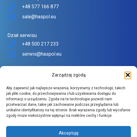
+48 577 166 877
sale@haspol.eu
Dział serwisu
+48 500 217 233
serwis@haspol.eu
Nasz sklep
Zarządzaj zgodą
Sklep stworzony z myślą o Tobie
Aby zapewnić jak najlepsze wrażenia, korzystamy z technologii, takich
Znajdziesz tu urządzenia topowych producentów w
jak pliki cookie, do przechowywania i/lub uzyskiwania dostępu do
informacji o urządzeniu. Zgoda na te technologie pozwoli nam
atrakcyjnych cenach.
przetwarzać dane, takie jak zachowanie podczas przeglądania lub
Szeroki asortyment spełnia wysokie wymagania naszych
unikalne identyfikatory na tej stronie. Brak wyrażenia zgody lub wycofanie
zgody może niekorzystnie wpłynąć na niektóre cechy i funkcje.
klientów.
Akceptuję