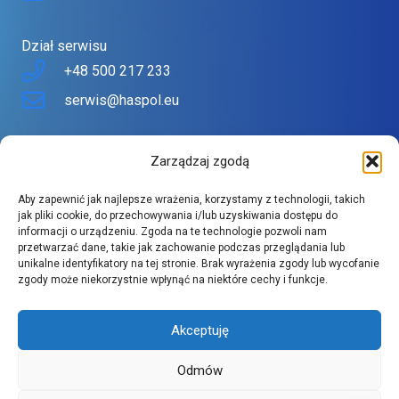
Dział serwisu
+48 500 217 233
serwis@haspol.eu
Nasz sklep
Zarządzaj zgodą
Sklep stworzony z myślą o Tobie
Aby zapewnić jak najlepsze wrażenia, korzystamy z technologii, takich
Znajdziesz tu urządzenia topowych producentów w
jak pliki cookie, do przechowywania i/lub uzyskiwania dostępu do
informacji o urządzeniu. Zgoda na te technologie pozwoli nam
atrakcyjnych cenach.
przetwarzać dane, takie jak zachowanie podczas przeglądania lub
Szeroki asortyment spełnia wysokie wymagania naszych
unikalne identyfikatory na tej stronie. Brak wyrażenia zgody lub wycofanie
zgody może niekorzystnie wpłynąć na niektóre cechy i funkcje.
klientów.
Akceptuję
Odmów