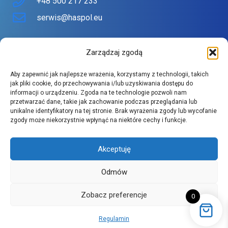
+48 500 217 233
serwis@haspol.eu
Nasz sklep
Zarządzaj zgodą
Sklep stworzony z myślą o Tobie
Aby zapewnić jak najlepsze wrażenia, korzystamy z technologii, takich
Znajdziesz tu urządzenia topowych producentów w
jak pliki cookie, do przechowywania i/lub uzyskiwania dostępu do
informacji o urządzeniu. Zgoda na te technologie pozwoli nam
atrakcyjnych cenach.
przetwarzać dane, takie jak zachowanie podczas przeglądania lub
Szeroki asortyment spełnia wysokie wymagania naszych
unikalne identyfikatory na tej stronie. Brak wyrażenia zgody lub wycofanie
zgody może niekorzystnie wpłynąć na niektóre cechy i funkcje.
klientów.
Akceptuję
Odmów
Zobacz preferencje
0
Copyright 2026 © Haspol sp z o.o.
Regulamin