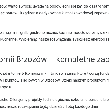
zozów, warto zwrócić uwagę na odpowiedni
sprzęt do gastronom
ość potraw. Urządzenia dedykowane kuchni zawodowej zapewniają
ię m.in. grille gastronomiczne, kuchnie modułowe, zmywarki ka
y kuchennej. Wybierając nasze rozwiązania, zyskujesz energoos
nomii Brzozów – kompletne zap
zozów
to nie tylko maszyny – to rozwiązania, które tworzą fun
trucków i punktów sieciowych w Brzozów. Dzięki naszym produktom
espołu.
che. Oferujemy projekty technologiczne, szkolenie personelu or
sieć, nasze rozwiązania będą działać z Tobą każdego dnia.