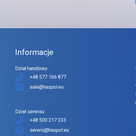
Informacje
Dział handlowy
+48 577 166 877
sale@haspol.eu
Dział serwisu
+48 500 217 233
serwis@haspol.eu