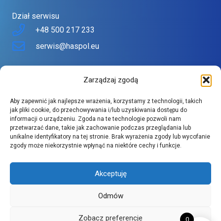
Dział serwisu
+48 500 217 233
serwis@haspol.eu
Nasz sklep
Zarządzaj zgodą
Sklep stworzony z myślą o Tobie
Aby zapewnić jak najlepsze wrażenia, korzystamy z technologii, takich
Znajdziesz tu urządzenia topowych producentów w
jak pliki cookie, do przechowywania i/lub uzyskiwania dostępu do
informacji o urządzeniu. Zgoda na te technologie pozwoli nam
atrakcyjnych cenach.
przetwarzać dane, takie jak zachowanie podczas przeglądania lub
Szeroki asortyment spełnia wysokie wymagania naszych
unikalne identyfikatory na tej stronie. Brak wyrażenia zgody lub wycofanie
zgody może niekorzystnie wpłynąć na niektóre cechy i funkcje.
klientów.
Akceptuję
Odmów
Zobacz preferencje
0