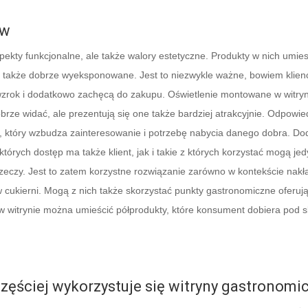
ów
pekty funkcjonalne, ale także walory estetyczne. Produkty w nich umie
 także dobrze wyeksponowane. Jest to niezwykle ważne, bowiem klien
ch wzrok i dodatkowo zachęcą do zakupu. Oświetlenie montowane w witry
brze widać, ale prezentują się one także bardziej atrakcyjnie. Odpowie
 który wzbudza zainteresowanie i potrzebę nabycia danego dobra. D
tórych dostęp ma także klient, jak i takie z których korzystać mogą je
rzeczy. Jest to zatem korzystne rozwiązanie zarówno w kontekście nak
cukierni. Mogą z nich także skorzystać punkty gastronomiczne oferują
w witrynie można umieścić półprodukty, które konsument dobiera pod 
częściej wykorzystuje się
witryny gastronomi