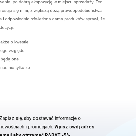
anie, po dobrą ekspozycję w miejscu sprzedaży. Ten
teresuje się nimi, z większą dozą prawdopodobieństwa
a i odpowiednio oświetlona gama produktów sprawi, że
decyzji.
także o kwestie
 tego względu
e będą one
nas nie tylko ze
Zapisz się, aby dostawać informacje o
nowościach i promocjach.
Wpisz swój adres
email aby otrzymać RABAT -5%.