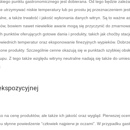
kiego punktu gastronomicznego jest dobierana. Od tego będzie zależał d
e utrzymywać niskie temperatury lub po prostu jej przeznaczeniem je
alne, a także trwałość i jakość wykonania danych witryn. Są to ważne a
ków, bowiem nawet niewielkie awarie mogą się przyczynić do zmarnowani
unktów oferujących gotowe dania i produkty, takich jak choćby stac
powiednich temperatur oraz eksponowanie finezyjnych wypieków. Dobrze
ne produkty. Szczególnie cenne okazują się w punktach szybkiej obsługi
u. Z tego także względu witryny neutralne nadają się także do umies
.
o na cenę produktów, ale także ich jakość oraz wygląd. Pierwszej oce
u słynne powiedzenie “człowiek najpierw je oczami”. W przypadku gastr