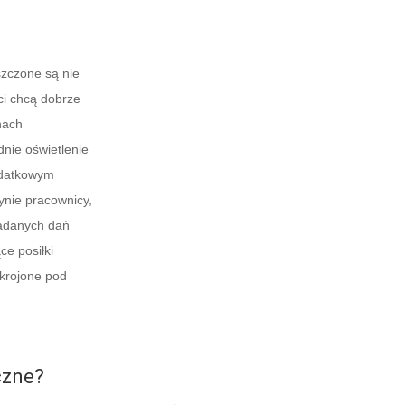
szczone są nie
ci chcą dobrze
nach
dnie oświetlenie
odatkowym
dynie pracownicy,
ładanych dań
ce posiłki
skrojone pod
czne
?