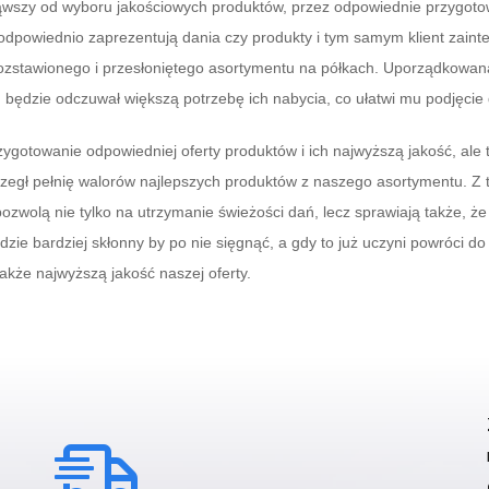
wszy od wyboru jakościowych produktów, przez odpowiednie przygotow
e odpowiednio zaprezentują dania czy produkty i tym samym klient zain
rozstawionego i przesłoniętego asortymentu na półkach. Uporządkowan
en będzie odczuwał większą potrzebę ich nabycia, co ułatwi mu podjęcie 
ygotowanie odpowiedniej oferty produktów i ich najwyższą jakość, ale 
rzegł pełnię walorów najlepszych produktów z naszego asortymentu. Z
pozwolą nie tylko na utrzymanie świeżości dań, lecz sprawiają także, ż
zie bardziej skłonny by po nie sięgnąć, a gdy to już uczyni powróci do 
akże najwyższą jakość naszej oferty.