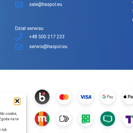
sale@haspol.eu
Dział serwisu
+48 500 217 233
serwis@haspol.eu
iki cookie,
Zgoda na te
y lub