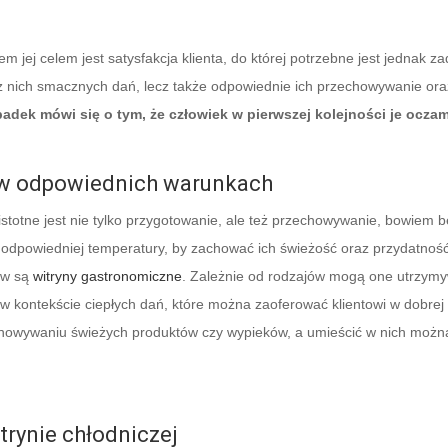
jej celem jest satysfakcja klienta, do której potrzebne jest jednak za
z nich smacznych dań, lecz także odpowiednie ich przechowywanie oraz
padek mówi się o tym, że człowiek w pierwszej kolejności je oczam
 w odpowiednich warunkach
stotne jest nie tylko przygotowanie, ale też przechowywanie, bowiem
ie odpowiedniej temperatury, by zachować ich świeżość oraz przydatn
ów są
witryny gastronomiczne
. Zależnie od rodzajów mogą one utrzymyw
 kontekście ciepłych dań, które można zaoferować klientowi w dobrej 
howywaniu świeżych produktów czy wypieków, a umieścić w nich można