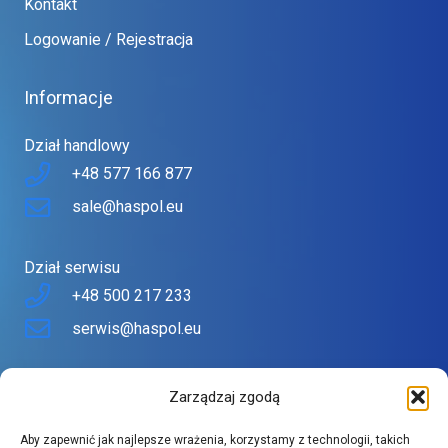
Kontakt
Logowanie / Rejestracja
Informacje
Dział handlowy
+48 577 166 877
sale@haspol.eu
Dział serwisu
+48 500 217 233
serwis@haspol.eu
Nasz sklep
Zarządzaj zgodą
Sklep stworzony z myślą o Tobie
Aby zapewnić jak najlepsze wrażenia, korzystamy z technologii, takich