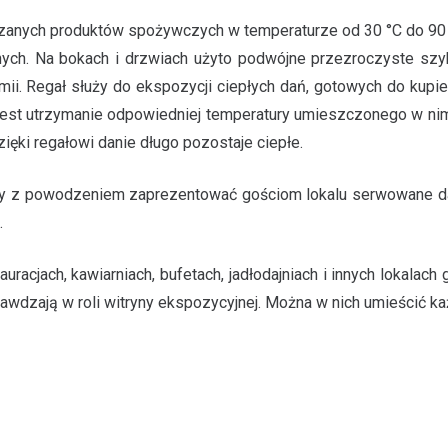
zanych produktów spożywczych w temperaturze od 30 °C do 9
yjnych. Na bokach i drzwiach użyto podwójne przezroczyste sz
. Regał służy do ekspozycji ciepłych dań, gotowych do kupie
ją jest utrzymanie odpowiedniej temperatury umieszczonego w 
ięki regałowi danie długo pozostaje ciepłe.
y z powodzeniem zaprezentować gościom lokalu serwowane dan
.
racjach, kawiarniach, bufetach, jadłodajniach i innych lokalach
awdzają w roli witryny ekspozycyjnej. Można w nich umieścić każd