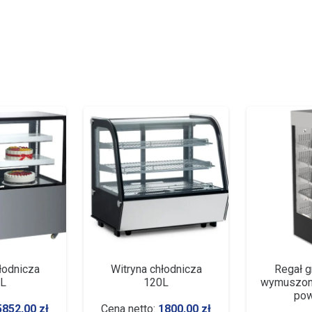
łodnicza
Witryna chłodnicza
Regał 
0L
120L
wymuszon
pow
5852,00
zł
Cena netto:
1800,00
zł