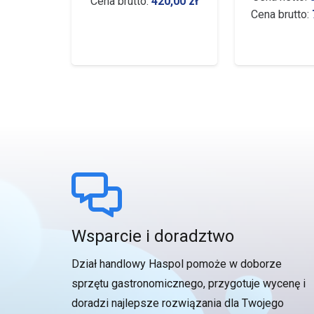
Cena brutto:
420,00
zł
76,00
zł
Cena brutto:
Wsparcie i doradztwo
Dział handlowy Haspol pomoże w doborze
sprzętu gastronomicznego, przygotuje wycenę i
doradzi najlepsze rozwiązania dla Twojego