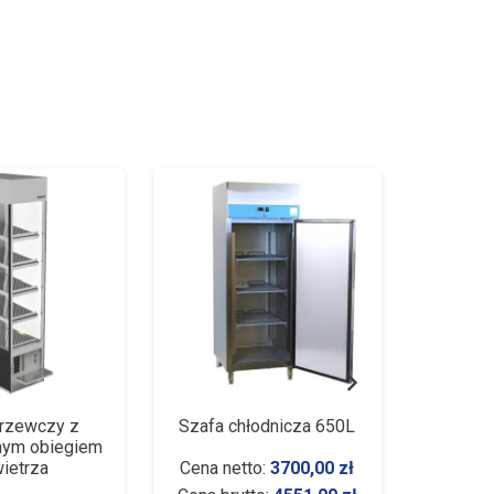
grzewczy z
Szafa chłodnicza 650L
Szafa 
ym obiegiem
ietrza
Cena netto:
3700,00
zł
Cena n