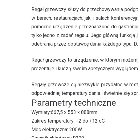
Regał grzewczy służy do przechowywania podgr
w barach, restauracjach, jak i salach konferenc
pomocne urządzenie przeznaczone do gastronomii
tylko jedno z zadań regału. Jego główną funkc
odebrania przez dostawcę dania każdego typu. Dz
Regał grzewczy to urządzenie, w którym możem
prezentuje i kuszą swoim apetycznym wyglądem
Regały grzewcze są niezwykle przydatne w restau
odpowiedniej temperatury dania i świetnie się spr
Parametry techniczne
Wymiary
:667,5
x 553
x
888
mm
Zakres
temperatury
:
+2
do
+12
oC
Moc
elektryczna
: 200
W