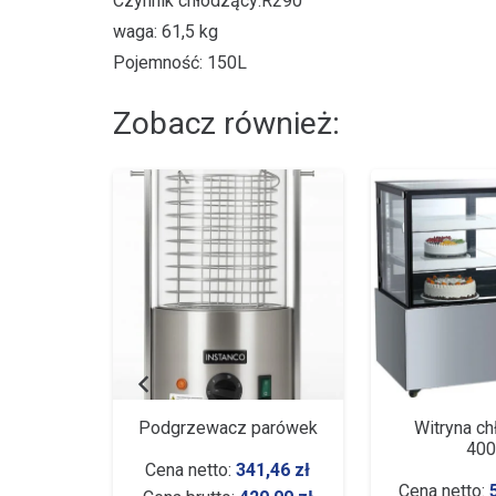
Czynnik chłodzący:R290
waga: 61,5 kg
Pojemność: 150L
Zobacz również:
parówek
Podgrzewacz parówek
Witryna ch
ewne
40
Cena netto:
341,46
zł
00,00
zł
Cena netto: