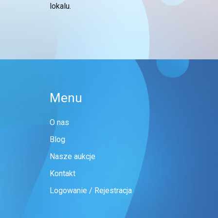
lokalu.
Menu
O nas
Blog
Nasze aukcje
Kontakt
Logowanie / Rejestracja