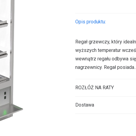
grzewczy
z
płytami
Opis produktu:
ceramicznymi
Regał grzewczy, który ideal
wyższych temperatur wcześn
wewnątrz regału odbywa się
nagrzewnicy. Regał posiada
ROZŁÓŻ NA RATY
Dostawa