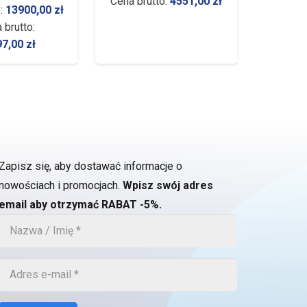
Cena brutto:
4551,00
zł
Cena br
o:
13900,00
zł
 brutto:
97,00
zł
Zapisz się, aby dostawać informacje o
nowościach i promocjach.
Wpisz swój adres
email aby otrzymać RABAT -5%.