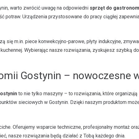
tynin, warto zwrócić uwagę na odpowiedni
sprzęt do gastronom
ść potraw. Urządzenia przystosowane do pracy ciągłej zapewniaj
się m.in. piece konwekcyjno-parowe, płyty indukcyjne, zmywarki
y kuchennej. Wybierając nasze rozwiązania, zyskujesz szybką do
nomii Gostynin – nowoczesne 
ostynin
to nie tylko maszyny – to rozwiązania, które organizuj
ów i punktów sieciowych w Gostynin. Dzięki naszym produktom mo
iche. Oferujemy wsparcie techniczne, profesjonalny montaż oraz
sieć, nasze rozwiązania będą działać z Tobą każdego dnia.