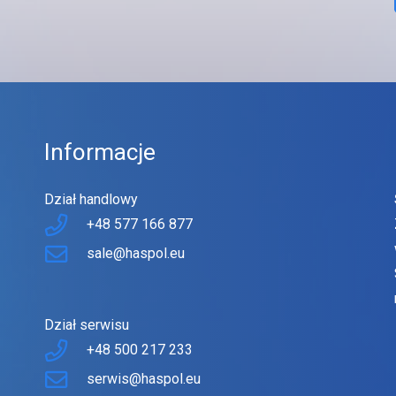
Informacje
Dział handlowy
+48 577 166 877
sale@haspol.eu
Dział serwisu
+48 500 217 233
serwis@haspol.eu