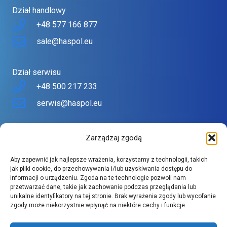
Dział handlowy
+48 577 166 877
sale@haspol.eu
Dział serwisu
+48 500 217 233
serwis@haspol.eu
Nasz sklep
Zarządzaj zgodą
Sklep stworzony z myślą o Tobie
Aby zapewnić jak najlepsze wrażenia, korzystamy z technologii, takich
Znajdziesz tu urządzenia topowych producentów w
jak pliki cookie, do przechowywania i/lub uzyskiwania dostępu do
informacji o urządzeniu. Zgoda na te technologie pozwoli nam
atrakcyjnych cenach.
przetwarzać dane, takie jak zachowanie podczas przeglądania lub
Szeroki asortyment spełnia wysokie wymagania naszych
unikalne identyfikatory na tej stronie. Brak wyrażenia zgody lub wycofanie
zgody może niekorzystnie wpłynąć na niektóre cechy i funkcje.
klientów.