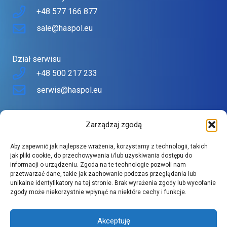
+48 577 166 877
sale@haspol.eu
Dział serwisu
+48 500 217 233
serwis@haspol.eu
Nasz sklep
Zarządzaj zgodą
Sklep stworzony z myślą o Tobie
Aby zapewnić jak najlepsze wrażenia, korzystamy z technologii, takich
Znajdziesz tu urządzenia topowych producentów w
jak pliki cookie, do przechowywania i/lub uzyskiwania dostępu do
informacji o urządzeniu. Zgoda na te technologie pozwoli nam
atrakcyjnych cenach.
przetwarzać dane, takie jak zachowanie podczas przeglądania lub
Szeroki asortyment spełnia wysokie wymagania naszych
unikalne identyfikatory na tej stronie. Brak wyrażenia zgody lub wycofanie
zgody może niekorzystnie wpłynąć na niektóre cechy i funkcje.
klientów.
Akceptuję