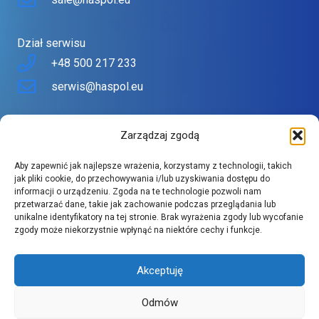
Dział serwisu
+48 500 217 233
serwis@haspol.eu
Nasz sklep
Zarządzaj zgodą
Sklep stworzony z myślą o Tobie
Aby zapewnić jak najlepsze wrażenia, korzystamy z technologii, takich
Znajdziesz tu urządzenia topowych producentów w
jak pliki cookie, do przechowywania i/lub uzyskiwania dostępu do
informacji o urządzeniu. Zgoda na te technologie pozwoli nam
atrakcyjnych cenach.
przetwarzać dane, takie jak zachowanie podczas przeglądania lub
Szeroki asortyment spełnia wysokie wymagania naszych
unikalne identyfikatory na tej stronie. Brak wyrażenia zgody lub wycofanie
zgody może niekorzystnie wpłynąć na niektóre cechy i funkcje.
klientów.
Akceptuję
Odmów