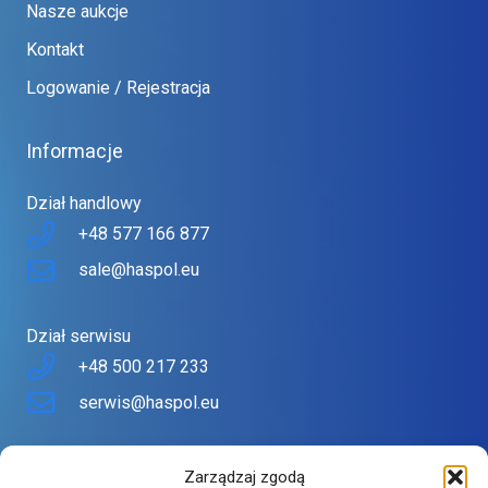
Nasze aukcje
Kontakt
Logowanie / Rejestracja
Informacje
Dział handlowy
+48 577 166 877
sale@haspol.eu
Dział serwisu
+48 500 217 233
serwis@haspol.eu
Nasz sklep
Zarządzaj zgodą