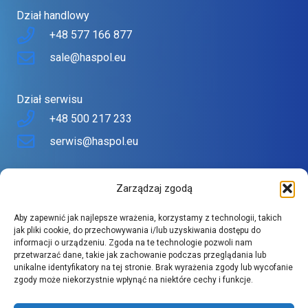
Dział handlowy
+48 577 166 877
sale@haspol.eu
Dział serwisu
+48 500 217 233
serwis@haspol.eu
Nasz sklep
Zarządzaj zgodą
Sklep stworzony z myślą o Tobie
Aby zapewnić jak najlepsze wrażenia, korzystamy z technologii, takich
Znajdziesz tu urządzenia topowych producentów w
jak pliki cookie, do przechowywania i/lub uzyskiwania dostępu do
informacji o urządzeniu. Zgoda na te technologie pozwoli nam
atrakcyjnych cenach.
przetwarzać dane, takie jak zachowanie podczas przeglądania lub
Szeroki asortyment spełnia wysokie wymagania naszych
unikalne identyfikatory na tej stronie. Brak wyrażenia zgody lub wycofanie
zgody może niekorzystnie wpłynąć na niektóre cechy i funkcje.
klientów.