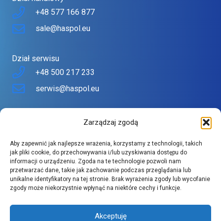
+48 577 166 877
sale@haspol.eu
Dział serwisu
+48 500 217 233
serwis@haspol.eu
Nasz sklep
Zarządzaj zgodą
Sklep stworzony z myślą o Tobie
Aby zapewnić jak najlepsze wrażenia, korzystamy z technologii, takich
Znajdziesz tu urządzenia topowych producentów w
jak pliki cookie, do przechowywania i/lub uzyskiwania dostępu do
informacji o urządzeniu. Zgoda na te technologie pozwoli nam
atrakcyjnych cenach.
przetwarzać dane, takie jak zachowanie podczas przeglądania lub
Szeroki asortyment spełnia wysokie wymagania naszych
unikalne identyfikatory na tej stronie. Brak wyrażenia zgody lub wycofanie
zgody może niekorzystnie wpłynąć na niektóre cechy i funkcje.
klientów.
Akceptuję