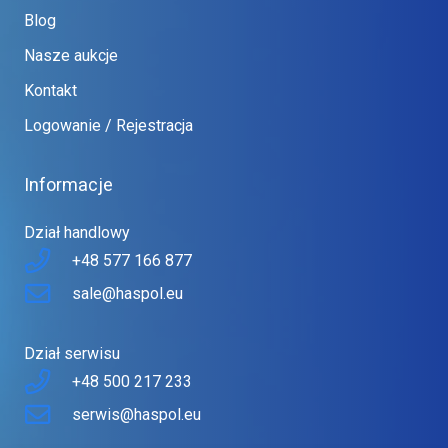
Blog
Nasze aukcje
Kontakt
Logowanie / Rejestracja
Informacje
Dział handlowy
+48 577 166 877
sale@haspol.eu
Dział serwisu
+48 500 217 233
serwis@haspol.eu