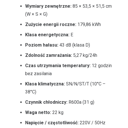
Wymiary zewnętrzne:
85 × 53,5 × 51,5 cm
(W × S × G)
Zużycie energii roczne:
179,86 kWh
Klasa energetyczna:
E
Poziom hałasu:
43 dB (klasa D)
Zdolność zamrażania:
5,27 kg/24h
Czas utrzymania temperatury:
12 godzin
bez zasilania
Klasa klimatyczna:
SN/N/ST/T (10°C –
38°C)
Czynnik chłodniczy:
R600a (31 g)
Waga netto:
22 kg
Napięcie / częstotliwość:
220V / 50Hz