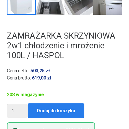
ZAMRAŻARKA SKRZYNIOWA
2w1 chłodzenie i mrożenie
100L / HASPOL
Cena netto:
503,25
zł
Cena brutto:
619,00
zł
208 w magazynie
ilość
Dodaj do koszyka
ZAMRAŻARKA
SKRZYNIOWA