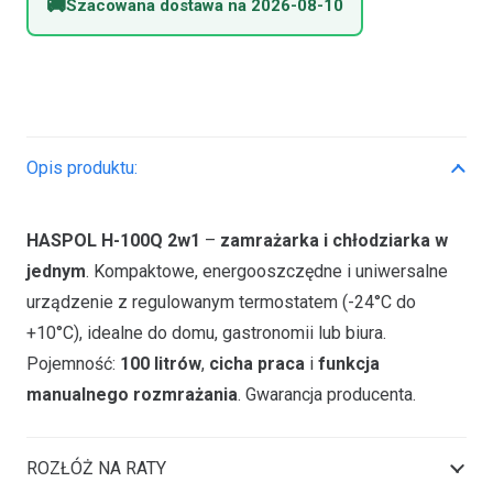
Szacowana dostawa na 2026-08-10
2w1
chłodzenie
i
mrożenie
100L
/
Opis produktu:
HASPOL
HASPOL H-100Q 2w1
–
zamrażarka i chłodziarka w
jednym
. Kompaktowe, energooszczędne i uniwersalne
urządzenie z regulowanym termostatem (-24°C do
+10°C), idealne do domu, gastronomii lub biura.
Pojemność:
100 litrów
,
cicha praca
i
funkcja
manualnego rozmrażania
. Gwarancja producenta.
ROZŁÓŻ NA RATY