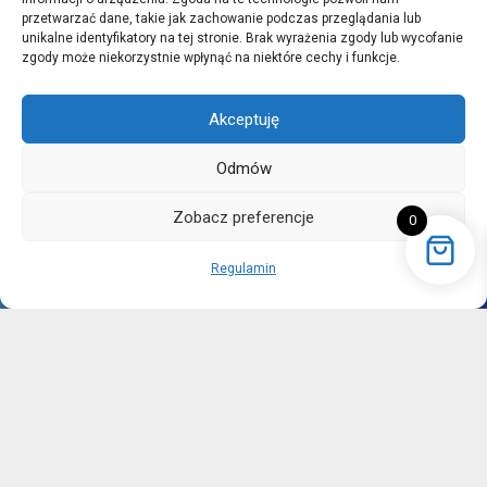
przetwarzać dane, takie jak zachowanie podczas przeglądania lub
unikalne identyfikatory na tej stronie. Brak wyrażenia zgody lub wycofanie
Zapisz
zgody może niekorzystnie wpłynąć na niektóre cechy i funkcje.
Akceptuję
Odmów
Menu
Zobacz preferencje
0
O nas
Blog
Regulamin
Nasze aukcje
Kontakt
Logowanie / Rejestracja
Informacje