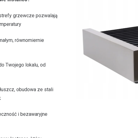
strefy grzewcze pozwalają
emperatury
małym, równomiernie
o Twojego lokalu, od
tłuszcz, obudowa ze stali
k
eczność i bezawaryjne