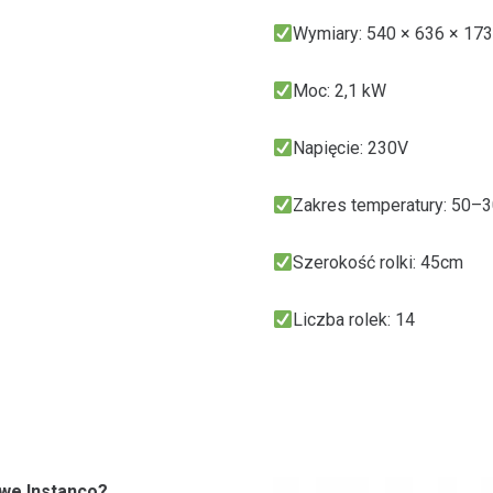
Wymiary: 540 × 636 × 17
Moc: 2,1 kW
Napięcie: 230V
Zakres temperatury: 50–
Szerokość rolki: 45cm
Liczba rolek: 14
we Instanco?