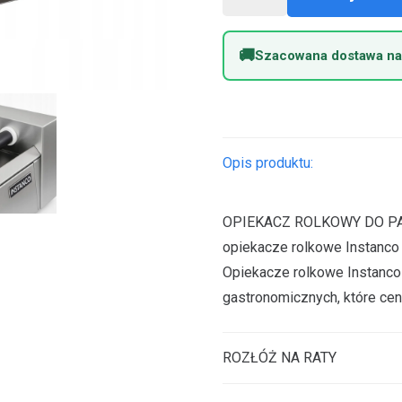
Opiekacz
rolkowy
Szacowana dostawa na
I.ROL-
14T
INSTANCO
Opis produktu:
OPIEKACZ ROLKOWY DO PARÓ
opiekacze rolkowe Instanco 
Opiekacze rolkowe Instanco 
gastronomicznych, które ce
ROZŁÓŻ NA RATY