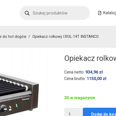
Wyszukiwarka
produktów
Katalo
e do hot dogów
/
Opiekacz rolkowy I.ROL-14T INSTANCO
Opiekacz rolk
Cena netto:
934,96
zł
Cena brutto:
1150,00
zł
30 w magazynie
ilość
Dodaj do ko