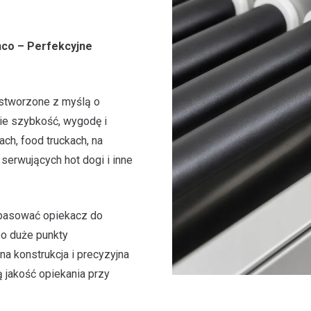
nco – Perfekcyjne
 stworzone z myślą o
bie szybkość, wygodę i
ch, food truckach, na
serwujących hot dogi i inne
pasować opiekacz do
po duże punkty
a konstrukcja i precyzyjna
 jakość opiekania przy