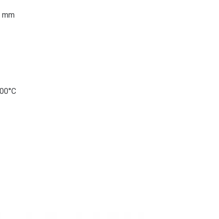
3 mm
300°C